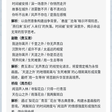
时间被安排 / 演一场意外 / 你悄然走开
故事在城外 / 浓雾散不开 / 看不清对白
你听不出来 / 风声不存在 / 是我在感慨
解析
：以自然意象构建战争背景，“悬崖”“沧海”暗示环境险恶，
“燕归来”反衬“人未归”的失落。时间被“安排”演意外，揭示命运
无常的哲学思考。
副歌（费玉清）
我送你离开 / 千里之外 / 你无声黑白
沉默年代 / 或许不该 / 太遥远的相爱
我送你离开 / 天涯之外 / 你是否还在
琴声何来 / 生死难猜 / 用一生去等待
解析
：费玉清以“无声黑白”的视觉化语言，将爱情定格为永恒
画面。“天涯之外”的地理距离与“生死难猜”的心理距离形成双重
隔绝，最终“用一生等待”将悲剧升华至崇高境界。
桥段（周杰伦）
闻泪声入林 / 寻梨花白 / 只得一行青苔
天在山之外 / 雨落花台 / 我两鬓斑白
解析
：通过“梨花白”“青苔”“花台”等古典意象，构建水墨画般的
意境。“两鬓斑白”的时间跨度与“闻泪声”的情感强度形成强烈反
差，强化宿命感。