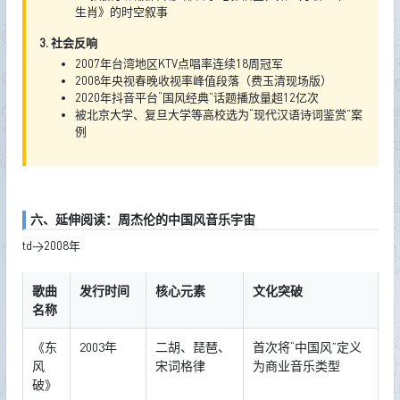
生肖》的时空叙事
3. 社会反响
2007年台湾地区KTV点唱率连续18周冠军
2008年央视春晚收视率峰值段落（费玉清现场版）
2020年抖音平台“国风经典”话题播放量超12亿次
被北京大学、复旦大学等高校选为“现代汉语诗词鉴赏”案
例
六、延伸阅读：周杰伦的中国风音乐宇宙
td>2008年
歌曲
发行时间
核心元素
文化突破
名称
《东
2003年
二胡、琵琶、
首次将“中国风”定义
风
宋词格律
为商业音乐类型
破》