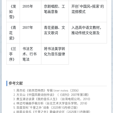
《发
2005年
京剧唱腔、工
开创“中国风+摇滚”的
如
笔画意象
混搭模式
雪》
《青
2007年
青花瓷器、文
入选高中语文教材，
花
言文歌词
推动传统文化普及
瓷》
《兰
书法艺
将书法美学转
亭
术、行书
化为音乐旋律
序》
笔法
参考文献
周杰伦《依然范特西》专辑 liner notes（2006）
方文山《中国风歌词创作谈》（《词刊》2007年第3期）
费玉清访谈录《我的音乐人生》（台湾电视公司，2010）
林迈可编曲手稿分析（台北艺术大学音乐学院，2018）
百度百科“千里之外”词条（2025年10月修订版）
网易云音乐《千里之外》歌曲评论区（2025年11月数据）