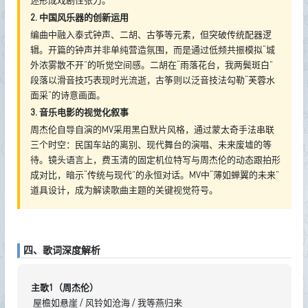
述形成戏剧性张力。
2. 中国风乐器的创新运用
编曲中融入泰式钟声、二胡、古筝等元素，但突破传统配器逻
辑。开篇的钟声并非单纯营造氛围，而是通过低频共振模拟“城
外浓雾散不开”的听觉空间感。二胡在“雨落花台，我两鬓斑白”
段落以滑音技巧表现时光流逝，古筝则以泛音技法勾勒“芙蓉水
面采”的诗意画面。
3. 音乐电影的视觉化叙事
周杰伦自导自演的MV采用黑白默片风格，通过蒙太奇手法串联
三个时空：民国车站的离别、现代舞台的演唱、未来废墟的等
待。镜头语言上，费玉清的固定机位特写与周杰伦的动态跟拍形
成对比，暗示“传统与现代”的永恒对话。MV中“薄如蝉翼的未来”
道具设计，成为解读歌曲主题的关键视觉符号。
四、歌词深度解析
主歌1（周杰伦）
屋檐如悬崖 / 风铃如沧海 / 我等燕归来