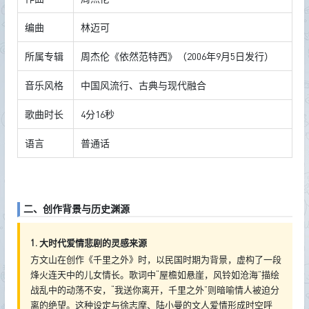
编曲
林迈可
所属专辑
周杰伦《依然范特西》（2006年9月5日发行）
音乐风格
中国风流行、古典与现代融合
歌曲时长
4分16秒
语言
普通话
二、创作背景与历史渊源
1. 大时代爱情悲剧的灵感来源
方文山在创作《千里之外》时，以民国时期为背景，虚构了一段
烽火连天中的儿女情长。歌词中“屋檐如悬崖，风铃如沧海”描绘
战乱中的动荡不安，“我送你离开，千里之外”则暗喻情人被迫分
离的绝望。这种设定与徐志摩、陆小曼的文人爱情形成时空呼