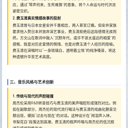
应，通过“琴声何来，生死难猜”的意象，将个人命运与时代洪流
紧密交织。
2. 费玉清真实情感故事的投射
费玉清曾与日本女星安井千惠相恋，两人甚至订婚。但安井家族
要求他入赘日本并放弃演艺事业，费玉清拒绝后这段感情无疾而
终。方文山在歌词中融入“沉默年代，或许不该太遥远的相爱”的
感慨，既是对历史爱情的惋惜，也是对费玉清个人经历的隐喻。
费玉清在演唱时以“一身琉璃白，透明着尘埃”的纯净嗓音，将这
种遗憾升华至艺术高度。
三、音乐风格与艺术创新
1. 传统与现代的声腔碰撞
周杰伦采用R&B转音技巧与费玉清的美声唱腔形成强烈对比。例
如在副歌部分，周杰伦的现代流行唱法与费玉清的戏曲化颤音交
替出现，模拟“过去与现在”的对话。这种设计在“闻泪声入林，
寻梨花白”段落达到高潮，费玉清的假声吟唱与周杰伦的低沉叙