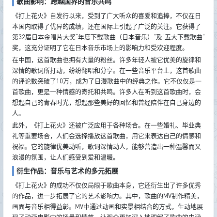
歌曲影响：跨越国界的音乐共鸣
《打上花火》自发行以来，受到了广大听众的喜爱和追捧，不仅在日
本国内取得了优异的成绩，还在国际上引起了广泛的关注。它获得了
第32届日本金唱片大奖“年度下载歌曲（日本音乐）”及“五大下载歌曲”
奖，这充分证明了它在日本音乐市场上的影响力和受欢迎程度。
在中国，这首歌曲也拥有大量的粉丝。许多年轻人被它优美的旋律和
深情的歌词所打动，纷纷翻唱和分享。在一些音乐平台上，这首歌曲
的评论数突破了10万，成为了日漫歌曲中的经典之作。它不仅仅是一
首歌曲，更是一种情感的寄托和共鸣。许多人在听到这首歌曲时，会
想起自己的青春时光，想起那些美好的回忆和曾经陪伴在自己身边的
人。
此外，《打上花火》还被广泛应用于各种场合。在一些婚礼、毕业典
礼等重要场合，人们会选择播放这首歌曲，用它来表达自己的情感和
祝福。它的旋律优美动听，歌词深情动人，能够营造出一种温馨而又
浪漫的氛围，让人们感受到爱和温暖。
衍生作品：音乐与艺术的多元拓展
《打上花火》的成功不仅仅局限于歌曲本身，它还衍生出了许多优秀
的作品，进一步拓展了它的艺术影响力。其中，歌曲的MV制作精美，
画面与音乐相得益彰。MV中通过动画和实景相结合的方式，生动地展
现了动画电影中的场景和情节，让观众更加深入地理解了歌曲的内涵