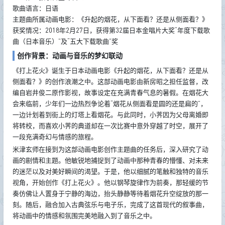
歌曲语言：日语
主题曲所属动画电影：《升起的烟花，从下面看？还是从侧面看？》
获奖情况：2018年2月27日，获得第32届日本金唱片大奖“年度下载歌
曲（日本音乐）”及“五大下载歌曲”奖
创作背景：动画与音乐的梦幻联动
《打上花火》诞生于日本动画电影《升起的烟花，从下面看？还是从
侧面看？》的创作浪潮之中。这部动画电影由新房昭之担任监督，改
编自岩井俊二原作影视，故事设定在充满青春气息的暑假。在烟花大
会来临前，少年们一边热烈争论着“烟花从侧面看是圆的还是扁的”，
一边计划着到街上的灯塔上看烟花。与此同时，小荠因为父母离婚即
将转校，而喜欢小荠的典道却在一次比赛中意外穿越了时空，展开了
一段充满奇幻与情感的旅程。
米津玄师在接到为这部动画电影创作主题曲的任务后，深入研究了动
画的剧情和主题。他敏锐地捕捉到了动画中那种青春的懵懂、对未来
的迷茫以及对美好瞬间的渴望。于是，他以细腻的笔触和独特的音乐
视角，开始创作《打上花火》。他以钢琴旋律作为前奏，那轻缓的节
奏仿佛让人置身于宁静的海边，抬头静静等待着烟花升空绽放的那一
刻。随后，融合加入古典弦乐与电子乐，完成了这首现代的叙事曲，
将动画中的情感和氛围完美地融入到了音乐之中。