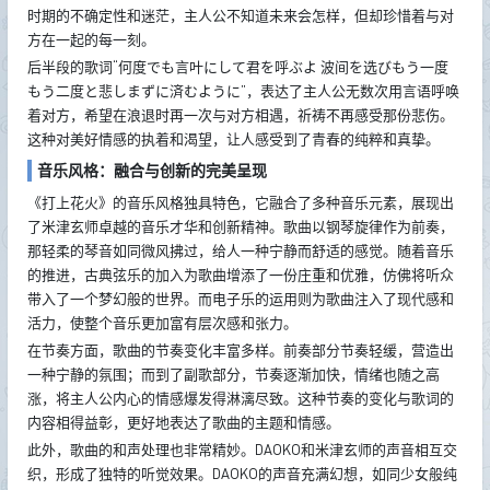
时期的不确定性和迷茫，主人公不知道未来会怎样，但却珍惜着与对
方在一起的每一刻。
后半段的歌词“何度でも言叶にして君を呼ぶよ 波间を选びもう一度
もう二度と悲しまずに済むように”，表达了主人公无数次用言语呼唤
着对方，希望在浪退时再一次与对方相遇，祈祷不再感受那份悲伤。
这种对美好情感的执着和渴望，让人感受到了青春的纯粹和真挚。
音乐风格：融合与创新的完美呈现
《打上花火》的音乐风格独具特色，它融合了多种音乐元素，展现出
了米津玄师卓越的音乐才华和创新精神。歌曲以钢琴旋律作为前奏，
那轻柔的琴音如同微风拂过，给人一种宁静而舒适的感觉。随着音乐
的推进，古典弦乐的加入为歌曲增添了一份庄重和优雅，仿佛将听众
带入了一个梦幻般的世界。而电子乐的运用则为歌曲注入了现代感和
活力，使整个音乐更加富有层次感和张力。
在节奏方面，歌曲的节奏变化丰富多样。前奏部分节奏轻缓，营造出
一种宁静的氛围；而到了副歌部分，节奏逐渐加快，情绪也随之高
涨，将主人公内心的情感爆发得淋漓尽致。这种节奏的变化与歌词的
内容相得益彰，更好地表达了歌曲的主题和情感。
此外，歌曲的和声处理也非常精妙。DAOKO和米津玄师的声音相互交
织，形成了独特的听觉效果。DAOKO的声音充满幻想，如同少女般纯