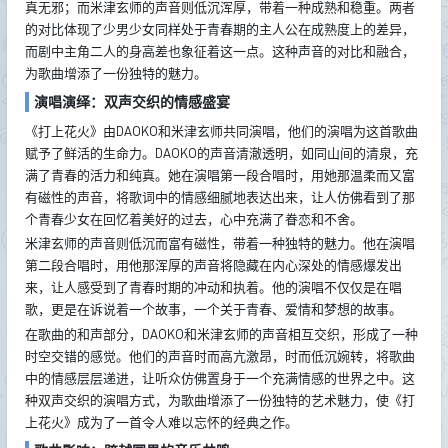
真无邪；而米津玄师的声音则低沉浑厚，带着一种成熟和稳重。两者
的对比体现了少男少女同样处于青春期的主人公在成熟度上的差异，
而剧中主角二人的身高差也象征着这一点。这种声音的对比和融合，
为歌曲增添了一份独特的魅力。
演唱演绎：双声交织的情感盛宴
《打上花火》由DAOKO和米津玄师共同演唱，他们的演唱为这首歌曲
赋予了鲜活的生命力。DAOKO的声音清澈透明，如同山间的清泉，充
满了青春的活力和纯真。她在演唱第一段合唱时，用她那温柔而又富
有磁性的声音，将歌词中的情感细腻地表达出来，让人仿佛看到了那
个青春少女在回忆着美好的过去，心中充满了眷恋和不舍。
米津玄师的声音则低沉而富有磁性，带着一种独特的魅力。他在演唱
第二段合唱时，用他那浑厚的声音将隐藏在内心深处的情感爆发出
来，让人感受到了青春时期的冲动和执着。他的演唱不仅仅是在唱
歌，更是在诉说着一个故事，一个关于青春、爱情和梦想的故事。
在歌曲的和声部分，DAOKO和米津玄师的声音相互交织，形成了一种
时空交错的感觉。他们的声音时而高亢激昂，时而低沉婉转，将歌曲
中的情感层层递进，让听众仿佛置身于一个充满情感的世界之中。这
种双声交织的演唱方式，为歌曲增添了一份独特的艺术魅力，使《打
上花火》成为了一首令人难以忘怀的经典之作。