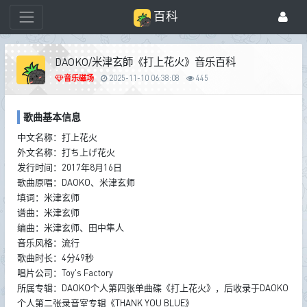
百科
DAOKO/米津玄師《打上花火》音乐百科
音乐磁场
2025-11-10 06:38:08
445
歌曲基本信息
中文名称：打上花火
外文名称：打ち上げ花火
发行时间：2017年8月16日
歌曲原唱：DAOKO、米津玄师
填词：米津玄师
谱曲：米津玄师
编曲：米津玄师、田中隼人
音乐风格：流行
歌曲时长：4分49秒
唱片公司：Toy's Factory
所属专辑：DAOKO个人第四张单曲碟《打上花火》，后收录于DAOKO
个人第二张录音室专辑《THANK YOU BLUE》