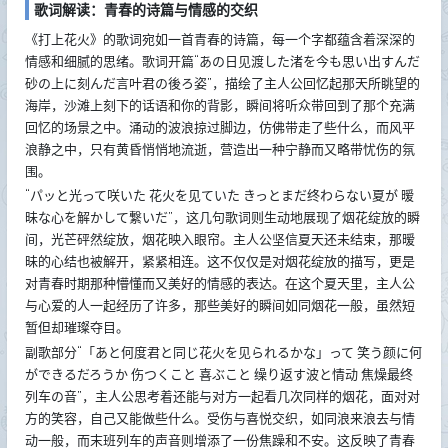
歌词解读：青春的诗篇与情感的交织
《打上花火》的歌词宛如一首青春的诗篇，每一个字都蕴含着深深的
情感和细腻的思绪。歌词开篇“あの日见渡した渚を今も思い出すんだ
砂の上に刻んだ言叶君の後ろ姿”，描绘了主人公回忆起那天所眺望的
海岸，沙滩上刻下的话语和你的背影，瞬间将听众带回到了那个充满
回忆的场景之中。涌动的波浪掠过脚边，仿佛带走了些什么，而风平
浪静之中，只有黄昏悄悄地流逝，营造出一种宁静而又略带忧伤的氛
围。
“パッと光って咲いた 花火を见ていた きっとまだ终わらない夏が 暧
昧な心を解かして繋いだ”，这几句歌词则生动地展现了烟花绽放的瞬
间，光芒砰然绽放，烟花映入眼帘。主人公坚信夏天还未结束，那暧
昧的心结也被解开，紧紧相连。这不仅仅是对烟花绽放的描写，更是
对青春时期那种懵懂而又美好的情感的表达。在这个夏天里，主人公
与心爱的人一起经历了许多，那些美好的瞬间如同烟花一般，虽然短
暂但却璀璨夺目。
副歌部分“「あと何度君と同じ花火を见られるかな」って 笑う颜に何
ができるだろうか 伤つくこと 喜ぶこと 缲り返す波と情动 焦燥最终
列车の音”，主人公思考着还能与对方一起看几次同样的烟花，面对对
方的笑容，自己又能做些什么。受伤与喜悦交织，如同浪来浪去与情
动一般，而末班列车的声音则增添了一份焦躁和不安。这反映了青春