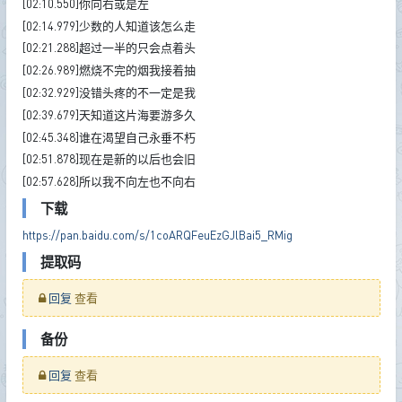
[02:10.550]你向右或是左
[02:14.979]少数的人知道该怎么走
[02:21.288]超过一半的只会点着头
[02:26.989]燃烧不完的烟我接着抽
[02:32.929]没错头疼的不一定是我
[02:39.679]天知道这片海要游多久
[02:45.348]谁在渴望自己永垂不朽
[02:51.878]现在是新的以后也会旧
[02:57.628]所以我不向左也不向右
下载
https://pan.baidu.com/s/1coARQFeuEzGJlBai5_RMig
提取码
回复
查看
备份
回复
查看