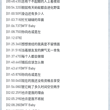
[00:48.430]总有个不起眼的人上着夜班
[00:54.320]假如有天蚂蚁都会进化野蛮
[01:00.509]身边还有多少人
[01:03.718]忙忙碌碌的早晨
[01:06.737]WTF Baby
[01:08.750]你向右或是左
[01:12.078]
[01:25.360]想想曾经的我真是不留情面
[01:31.518]当着朋友发的脾气无一幸免
[01:37.470]每个人都会做错
[01:40.660]错后应该怎么做
[01:43.619]WTF Baby
[01:45.878]你向右或是左
[01:50.060]现在的我还没有资格去享受
[01:56.080]管它耗了多久时间空空两手
[02:02.259]也许是我的理由
[02:05.298]也许是我不将就
[02:08.280]WTF Baby