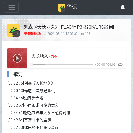
华语
刘森《天长地久》[FLAC/MP3-320K/LRC歌词]
音乐磁场
2026-05-11 12:03:33
185
天长地久
- 刘森
-
00:00
/
06:07
歌词
[00:22.96]刘森《天长地久》
[00:30.13]你这一次鼓足勇气
[00:34.56]迈向新天地
[00:38.89]不再追求可怜的意义
[00:44.61]想起来流年大多不值得可惜
[00:49.84]写满斗争的主题
[00:52.53]你已经不起多少风雨