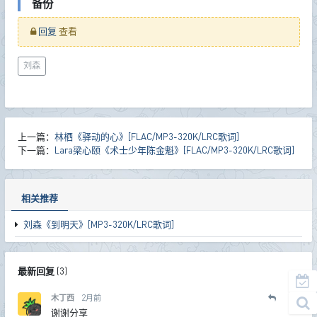
备份
回复
查看
刘森
上一篇：
林栖《驿动的心》[FLAC/MP3-320K/LRC歌词]
下一篇：
Lara梁心颐《术士少年陈金魁》[FLAC/MP3-320K/LRC歌词]
相关推荐
刘森《到明天》[MP3-320K/LRC歌词]
最新回复
(
3
)
木丁西
2月前
2
楼
谢谢分享