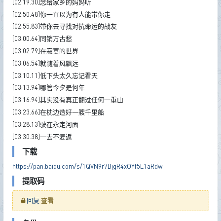
[02:19.30]念给家乡的妈妈听
[02:50.48]你一直以为有人能带你走
[02:55.83]带你去寻找对抗命运的战友
[03:00.64]同销万古愁
[03:02.79]在寂寞的世界
[03:06.54]就随着风飘远
[03:10.11]低下头太久忘记看天
[03:13.94]哪管今夕是何年
[03:16.94]其实没有真正翻过任何一重山
[03:23.66]在枕边造好一艘千里船
[03:28.13]驶在永定河面
[03:30.38]一去不复返
下载
https://pan.baidu.com/s/1QVN9r7BjgR4xOYf5L1aRdw
提取码
回复
查看