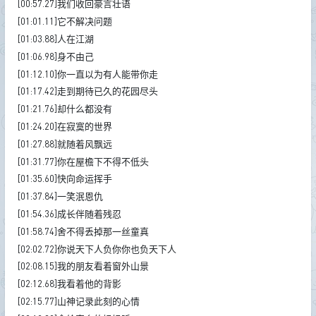
[00:57.27]我们收回豪言壮语
[01:01.11]它不解决问题
[01:03.88]人在江湖
[01:06.98]身不由己
[01:12.10]你一直以为有人能带你走
[01:17.42]走到期待已久的花园尽头
[01:21.76]却什么都没有
[01:24.20]在寂寞的世界
[01:27.88]就随着风飘远
[01:31.77]你在屋檐下不得不低头
[01:35.60]快向命运挥手
[01:37.84]一笑泯恩仇
[01:54.36]成长伴随着残忍
[01:58.74]舍不得丢掉那一丝童真
[02:02.72]你说天下人负你你也负天下人
[02:08.15]我的朋友看着窗外山景
[02:12.68]我看着他的背影
[02:15.77]山神记录此刻的心情