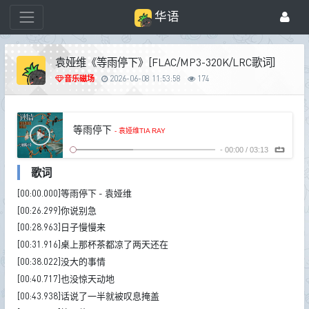
华语
袁娅维《等雨停下》[FLAC/MP3-320K/LRC歌词]
音乐磁场
2026-06-08 11:53:58
174
等雨停下
- 袁娅维TIA RAY
-
00:00
/
03:13
歌词
[00:00.000]等雨停下 - 袁娅维
[00:26.299]你说别急
[00:28.963]日子慢慢来
[00:31.916]桌上那杯茶都凉了两天还在
[00:38.022]没大的事情
[00:40.717]也没惊天动地
[00:43.938]话说了一半就被叹息掩盖